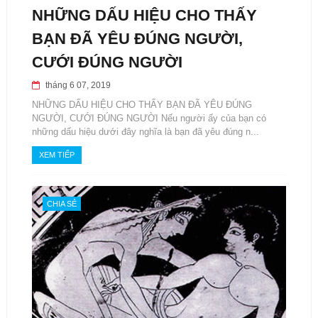
NHỮNG DẤU HIỆU CHO THẤY
BẠN ĐÃ YÊU ĐÚNG NGƯỜI,
CƯỚI ĐÚNG NGƯỜI
tháng 6 07, 2019
NHỮNG DẤU HIỆU CHO THẤY BẠN ĐÃ YÊU ĐÚNG
NGƯỜI, CƯỚI ĐÚNG NGƯỜI Nếu người ấy của bạn có
những dấu hiệu dưới đây nghĩa là bạn đã yêu đúng n...
XEM TIẾP
CHIA SẺ