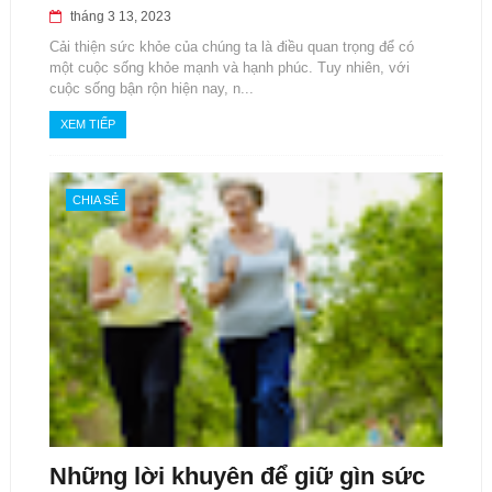
tháng 3 13, 2023
Cải thiện sức khỏe của chúng ta là điều quan trọng để có
một cuộc sống khỏe mạnh và hạnh phúc. Tuy nhiên, với
cuộc sống bận rộn hiện nay, n...
XEM TIẾP
CHIA SẺ
Những lời khuyên để giữ gìn sức