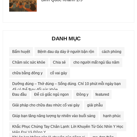
DANH MỤC
Bấm huyệt
Bệnh đau dạ dày ở người bận rộn
cách phòng
Chăm sóc sức khỏe
Chia sẻ
cho người mất ngủ lâu năm
chữa bằng đông y
cổ vai gáy
Dưỡng đúng – Thở đúng – Sống đúng. Chỉ 10 phút mỗi ngày bạn
đã có thể thay đổi sức khỏe.
Đau đầu
Để có giấc ngủ ngon
Đông y
featured
Giải pháp cho chữa đau nhức cổ vai gáy
giải phẫu
Giúp bạn tăng năng lượng tự nhiên vào buổi sáng
hạnh phúc
Khắc Phục Chứng Tay Chân Lạnh: Lời Khuyên Từ Góc Nhìn Y Học
Hiện Đại Và Đông Y