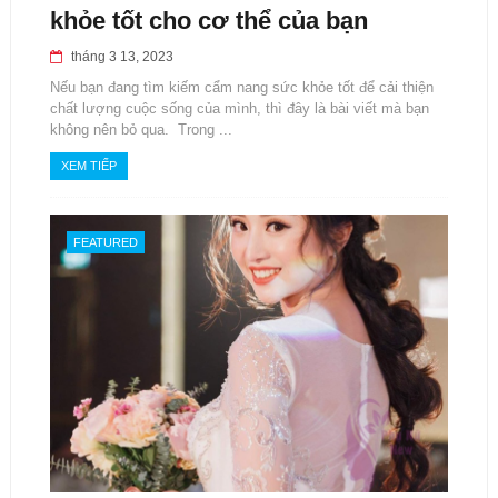
khỏe tốt cho cơ thể của bạn
tháng 3 13, 2023
Nếu bạn đang tìm kiếm cẩm nang sức khỏe tốt để cải thiện
chất lượng cuộc sống của mình, thì đây là bài viết mà bạn
không nên bỏ qua. Trong ...
XEM TIẾP
FEATURED