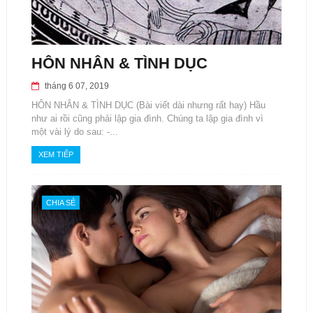
HÔN NHÂN & TÌNH DỤC
tháng 6 07, 2019
HÔN NHÂN & TÌNH DỤC (Bài viết dài nhưng rất hay) Hầu
như ai rồi cũng phải lập gia đình. Chúng ta lập gia đình vì
một vài lý do sau: -...
XEM TIẾP
CHIA SẺ