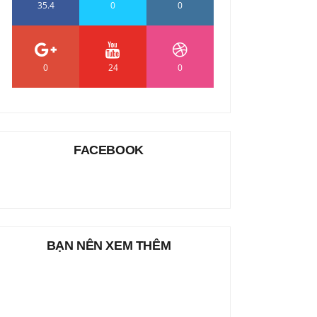
35.4
0
0
0
24
0
FACEBOOK
BẠN NÊN XEM THÊM