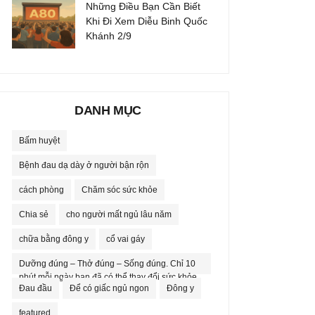
Những Điều Bạn Cần Biết
Khi Đi Xem Diễu Binh Quốc
Khánh 2/9
DANH MỤC
Bấm huyệt
Bệnh đau dạ dày ở người bận rộn
cách phòng
Chăm sóc sức khỏe
Chia sẻ
cho người mất ngủ lâu năm
chữa bằng đông y
cổ vai gáy
Dưỡng đúng – Thở đúng – Sống đúng. Chỉ 10
phút mỗi ngày bạn đã có thể thay đổi sức khỏe.
Đau đầu
Để có giấc ngủ ngon
Đông y
featured