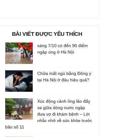
BÀI VIẾT ĐƯỢC YÊU THÍCH
sáng 7/10 có đến 90 điểm
ngập úng ở Hà Nội
Chữa mất ngủ bằng Đông y
tại Hà Nội ở đâu hiệu quả?
Xúc động cảnh ông lão đẩy
xe giữa dòng nước ngập
đưa vợ đi khám bệnh – Lời
nhắc nhở về sức khỏe trước
bão số 11