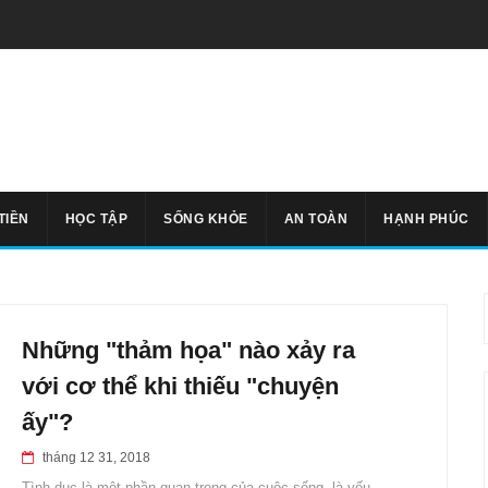
TIỀN
HỌC TẬP
SỐNG KHỎE
AN TOÀN
HẠNH PHÚC
Những "thảm họa" nào xảy ra
với cơ thể khi thiếu "chuyện
ấy"?
tháng 12 31, 2018
Tình dục là một phần quan trọng của cuộc sống, là yếu