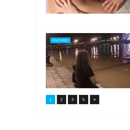
FEATURED
1
2
3
5