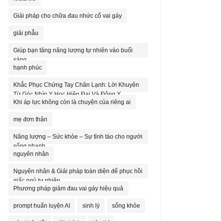
Giải pháp cho chữa đau nhức cổ vai gáy
giải phẫu
Giúp bạn tăng năng lượng tự nhiên vào buổi
sáng
hạnh phúc
Khắc Phục Chứng Tay Chân Lạnh: Lời Khuyên
Từ Góc Nhìn Y Học Hiện Đại Và Đông Y
Khi áp lực không còn là chuyện của riêng ai
mẹ đơn thân
Năng lượng – Sức khỏe – Sự tỉnh táo cho người
sống nhanh
nguyên nhân
Nguyên nhân & Giải pháp toàn diện để phục hồi
giấc ngủ tự nhiên
Phương pháp giảm đau vai gáy hiệu quả
prompt huấn luyện AI
sinh lý
sống khỏe