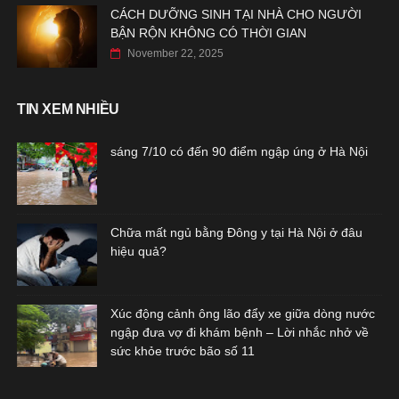
CÁCH DƯỠNG SINH TẠI NHÀ CHO NGƯỜI
BẬN RỘN KHÔNG CÓ THỜI GIAN
November 22, 2025
TIN XEM NHIỀU
sáng 7/10 có đến 90 điểm ngập úng ở Hà Nội
Chữa mất ngủ bằng Đông y tại Hà Nội ở đâu
hiệu quả?
Xúc động cảnh ông lão đẩy xe giữa dòng nước
ngập đưa vợ đi khám bệnh – Lời nhắc nhở về
sức khỏe trước bão số 11