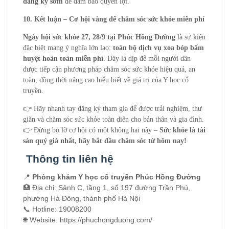
đăng ký sớm
để đảm bảo quyền lợi.
10. Kết luận – Cơ hội vàng để chăm sóc sức khỏe miễn phí
Ngày hội sức khỏe 27, 28/9 tại Phúc Hồng Đường
là sự kiện
đặc biệt mang ý nghĩa lớn lao:
toàn bộ dịch vụ xoa bóp bấm
huyệt hoàn toàn miễn phí
. Đây là dịp để mỗi người dân
được tiếp cận phương pháp chăm sóc sức khỏe hiệu quả, an
toàn, đồng thời nâng cao hiểu biết về giá trị của Y học cổ
truyền.
👉
Hãy nhanh tay đăng ký tham gia để được trải nghiệm, thư
giãn và chăm sóc sức khỏe toàn diện cho bản thân và gia đình.
👉
Đừng bỏ lỡ cơ hội có một không hai này –
Sức khỏe là tài
sản quý giá nhất, hãy bắt đầu chăm sóc từ hôm nay!
Thông tin liên hệ
📍
Phòng khám Y học cổ truyền Phúc Hồng Đường
🏥 Địa chỉ: Sảnh C, tầng 1, số 197 đường Trần Phú,
phường Hà Đông, thành phố Hà Nội
📞 Hotline: 19008200
🌐 Website: https://phuchongduong.com/