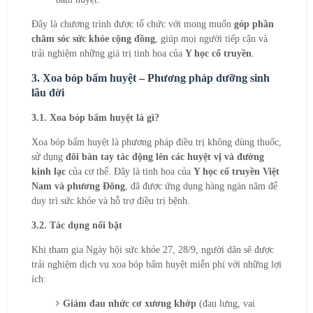
Đây là chương trình được tổ chức với mong muốn
góp phần
chăm sóc sức khỏe cộng đồng
, giúp mọi người tiếp cận và
trải nghiệm những giá trị tinh hoa của
Y học cổ truyền
.
3. Xoa bóp bấm huyệt – Phương pháp dưỡng sinh
lâu đời
3.1. Xoa bóp bấm huyệt là gì?
Xoa bóp bấm huyệt là phương pháp điều trị không dùng thuốc,
sử dụng
đôi bàn tay tác động lên các huyệt vị và đường
kinh lạc
của cơ thể. Đây là tinh hoa của
Y học cổ truyền Việt
Nam và phương Đông
, đã được ứng dụng hàng ngàn năm để
duy trì sức khỏe và hỗ trợ điều trị bệnh.
3.2. Tác dụng nổi bật
Khi tham gia Ngày hội sức khỏe 27, 28/9, người dân sẽ được
trải nghiệm dịch vụ xoa bóp bấm huyệt miễn phí với những lợi
ích:
Giảm đau nhức cơ xương khớp
(đau lưng, vai