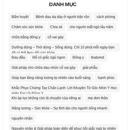
DANH MỤC
Bấm huyệt
Bệnh đau dạ dày ở người bận rộn
cách phòng
Chăm sóc sức khỏe
Chia sẻ
cho người mất ngủ lâu năm
chữa bằng đông y
cổ vai gáy
Dưỡng đúng – Thở đúng – Sống đúng. Chỉ 10 phút mỗi ngày bạn
đã có thể thay đổi sức khỏe.
Đau đầu
Để có giấc ngủ ngon
Đông y
featured
Giải pháp cho chữa đau nhức cổ vai gáy
giải phẫu
Giúp bạn tăng năng lượng tự nhiên vào buổi sáng
hạnh phúc
Khắc Phục Chứng Tay Chân Lạnh: Lời Khuyên Từ Góc Nhìn Y Học
Hiện Đại Và Đông Y
Khi áp lực không còn là chuyện của riêng ai
mẹ đơn thân
Năng lượng – Sức khỏe – Sự tỉnh táo cho người sống nhanh
nguyên nhân
Nguyên nhân & Giải pháp toàn diện để phục hồi giấc ngủ tự nhiên