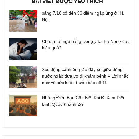
BÀI VIẾT ĐƯỢC YÊU THÍCH
sáng 7/10 có đến 90 điểm ngập úng ở Hà
Nội
Chữa mất ngủ bằng Đông y tại Hà Nội ở đâu
hiệu quả?
Xúc động cảnh ông lão đẩy xe giữa dòng
nước ngập đưa vợ đi khám bệnh – Lời nhắc
nhở về sức khỏe trước bão số 11
Những Điều Bạn Cần Biết Khi Đi Xem Diễu
Binh Quốc Khánh 2/9