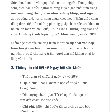
Sức khỏe luôn là vốn quý nhất của con người. Trong nhịp
sống hiện đại, nhiều người thường xuyên gặp phải tình trạng
mệt mỏi, căng thẳng, đau nhức xương khớp, mất ngủ
do
áp lực công việc và lối sống chưa khoa học. Nhằm giúp cộng
đồng được tiếp cận những phương pháp chăm sóc sức khỏe tự
nhiên, an toàn và hiệu quả,
Phúc Hồng Đường
long trọng tổ
chức
Chương trình Ngày hội sức khỏe vào ngày 27, 28/9
.
Điểm đặc biệt của chương trình là
tất cả dịch vụ xoa bóp
bấm huyệt đều hoàn toàn miễn phí
, mang lại cơ hội trải
nghiệm thực tế cho hàng trăm người dân mà không phải lo
lắng về chi phí.
2. Thông tin chi tiết về Ngày hội sức khỏe
Thời gian tổ chức:
2 ngày, 27 và 28/9.
Địa điểm:
Phòng khám Y học cổ truyền Phúc
Hồng Đường.
Đối tượng tham gia:
Tất cả người dân quan
tâm đến chăm sóc sức khỏe.
Chi phí:
Miễn phí 100% tất cả dịch vụ xoa bóp
bấm huyệt.