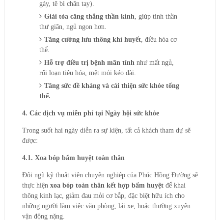
gáy, tê bì chân tay).
Giải tỏa căng thẳng thần kinh
, giúp tinh thần
thư giãn, ngủ ngon hơn.
Tăng cường lưu thông khí huyết
, điều hòa cơ
thể.
Hỗ trợ điều trị bệnh mãn tính
như mất ngủ,
rối loạn tiêu hóa, mệt mỏi kéo dài.
Tăng sức đề kháng và cải thiện sức khỏe tổng
thể.
4. Các dịch vụ miễn phí tại Ngày hội sức khỏe
Trong suốt hai ngày diễn ra sự kiện, tất cả khách tham dự sẽ
được:
4.1. Xoa bóp bấm huyệt toàn thân
Đội ngũ kỹ thuật viên chuyên nghiệp của Phúc Hồng Đường sẽ
thực hiện
xoa bóp toàn thân kết hợp bấm huyệt
để khai
thông kinh lạc, giảm đau mỏi cơ bắp, đặc biệt hữu ích cho
những người làm việc văn phòng, lái xe, hoặc thường xuyên
vận động nặng.