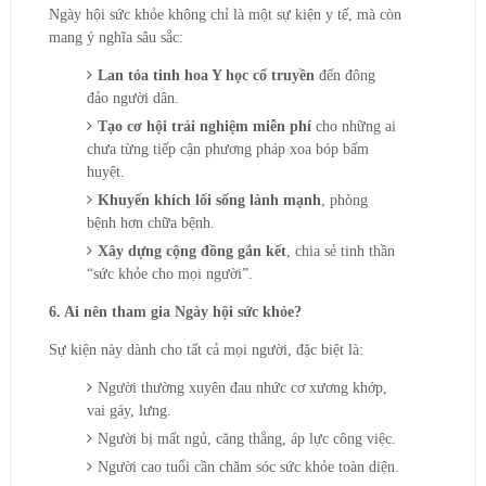
Ngày hội sức khỏe không chỉ là một sự kiện y tế, mà còn
mang ý nghĩa sâu sắc:
Lan tỏa tinh hoa Y học cổ truyền
đến đông
đảo người dân.
Tạo cơ hội trải nghiệm miễn phí
cho những ai
chưa từng tiếp cận phương pháp xoa bóp bấm
huyệt.
Khuyến khích lối sống lành mạnh
, phòng
bệnh hơn chữa bệnh.
Xây dựng cộng đồng gắn kết
, chia sẻ tinh thần
“sức khỏe cho mọi người”.
6. Ai nên tham gia Ngày hội sức khỏe?
Sự kiện này dành cho tất cả mọi người, đặc biệt là:
Người thường xuyên đau nhức cơ xương khớp,
vai gáy, lưng.
Người bị mất ngủ, căng thẳng, áp lực công việc.
Người cao tuổi cần chăm sóc sức khỏe toàn diện.