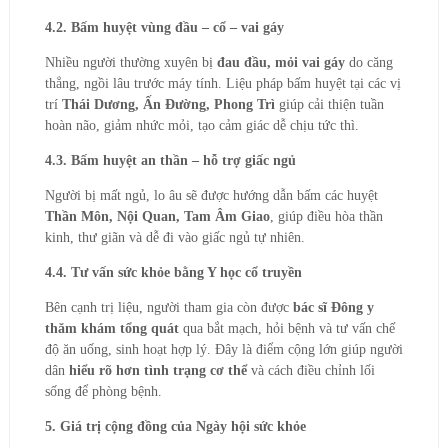
4.2. Bấm huyệt vùng đầu – cổ – vai gáy
Nhiều người thường xuyên bị
đau đầu, mỏi vai gáy
do căng
thẳng, ngồi lâu trước máy tính. Liệu pháp bấm huyệt tại các vị
trí
Thái Dương, Ấn Đường, Phong Trì
giúp cải thiện tuần
hoàn não, giảm nhức mỏi, tạo cảm giác dễ chịu tức thì.
4.3. Bấm huyệt an thần – hỗ trợ giấc ngủ
Người bị mất ngủ, lo âu sẽ được hướng dẫn bấm các huyệt
Thần Môn, Nội Quan, Tam Âm Giao
, giúp điều hòa thần
kinh, thư giãn và dễ đi vào giấc ngủ tự nhiên.
4.4. Tư vấn sức khỏe bằng Y học cổ truyền
Bên cạnh trị liệu, người tham gia còn được
bác sĩ Đông y
thăm khám tổng quát
qua bắt mạch, hỏi bệnh và tư vấn chế
độ ăn uống, sinh hoạt hợp lý. Đây là điểm cộng lớn giúp người
dân
hiểu rõ hơn tình trạng cơ thể
và cách điều chỉnh lối
sống để phòng bệnh.
5. Giá trị cộng đồng của Ngày hội sức khỏe