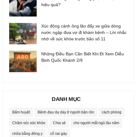
hiệu quả?
Xúc động cảnh ông lão đẩy xe giữa dòng
nước ngập đưa vợ đi khám bệnh – Lời nhắc
nhở về sức khỏe trước bão số 11
Những Điều Bạn Cần Biết Khi Đi Xem Diễu
Binh Quốc Khánh 2/9
DANH MỤC
Bấm huyệt
Bệnh đau dạ dày ở người bận rộn
cách phòng
Chăm sóc sức khỏe
Chia sẻ
cho người mất ngủ lâu năm
chữa bằng đông y
cổ vai gáy