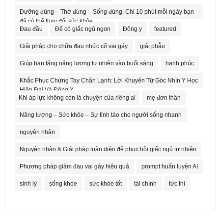
Dưỡng đúng – Thở đúng – Sống đúng. Chỉ 10 phút mỗi ngày bạn
đã có thể thay đổi sức khỏe.
Đau đầu
Để có giấc ngủ ngon
Đông y
featured
Giải pháp cho chữa đau nhức cổ vai gáy
giải phẫu
Giúp bạn tăng năng lượng tự nhiên vào buổi sáng
hạnh phúc
Khắc Phục Chứng Tay Chân Lạnh: Lời Khuyên Từ Góc Nhìn Y Học
Hiện Đại Và Đông Y
Khi áp lực không còn là chuyện của riêng ai
mẹ đơn thân
Năng lượng – Sức khỏe – Sự tỉnh táo cho người sống nhanh
nguyên nhân
Nguyên nhân & Giải pháp toàn diện để phục hồi giấc ngủ tự nhiên
Phương pháp giảm đau vai gáy hiệu quả
prompt huấn luyện AI
sinh lý
sống khỏe
sức khỏe tốt
tài chính
tức thì