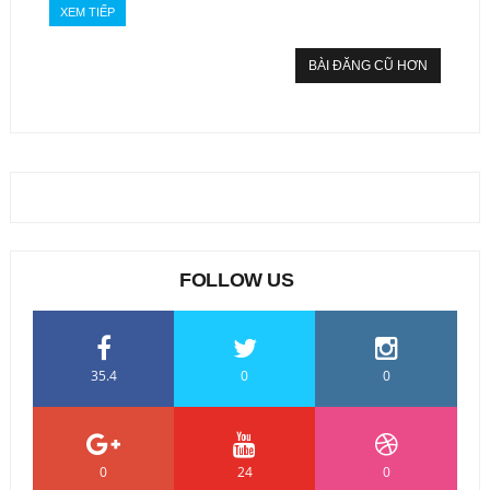
XEM TIẾP
BÀI ĐĂNG CŨ HƠN
FOLLOW US
35.4
0
0
0
24
0