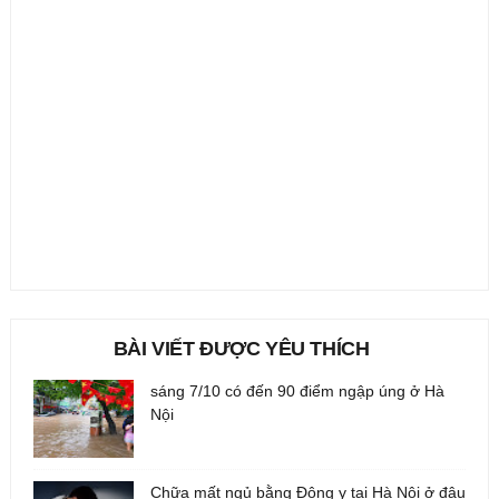
BÀI VIẾT ĐƯỢC YÊU THÍCH
sáng 7/10 có đến 90 điểm ngập úng ở Hà
Nội
Chữa mất ngủ bằng Đông y tại Hà Nội ở đâu