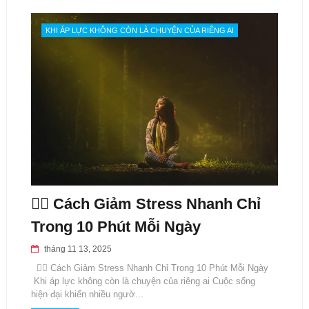
KHI ÁP LỰC KHÔNG CÒN LÀ CHUYỆN CỦA RIÊNG AI
🧘‍♀️ Cách Giảm Stress Nhanh Chỉ
Trong 10 Phút Mỗi Ngày
tháng 11 13, 2025
🧘‍♀️ Cách Giảm Stress Nhanh Chỉ Trong 10 Phút Mỗi Ngày
Khi áp lực không còn là chuyện của riêng ai Cuộc sống
hiện đại khiến nhiều ngườ...