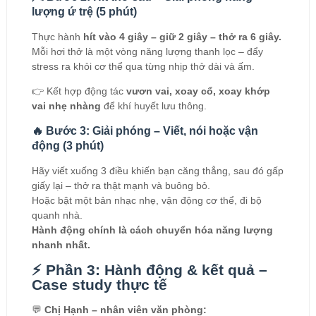
lượng ứ trệ (5 phút)
Thực hành
hít vào 4 giây – giữ 2 giây – thở ra 6 giây.
Mỗi hơi thở là một vòng năng lượng thanh lọc – đẩy
stress ra khỏi cơ thể qua từng nhịp thở dài và ấm.
👉 Kết hợp động tác
vươn vai, xoay cổ, xoay khớp
vai nhẹ nhàng
để khí huyết lưu thông.
🔥 Bước 3: Giải phóng – Viết, nói hoặc vận
động (3 phút)
Hãy viết xuống 3 điều khiến bạn căng thẳng, sau đó gấp
giấy lại – thở ra thật mạnh và buông bỏ.
Hoặc bật một bản nhạc nhẹ, vận động cơ thể, đi bộ
quanh nhà.
Hành động chính là cách chuyển hóa năng lượng
nhanh nhất.
⚡ Phần 3: Hành động & kết quả –
Case study thực tế
💬
Chị Hạnh – nhân viên văn phòng: