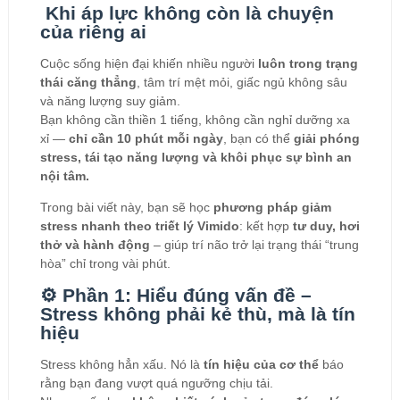
Khi áp lực không còn là chuyện
của riêng ai
Cuộc sống hiện đại khiến nhiều người
luôn trong trạng
thái căng thẳng
, tâm trí mệt mỏi, giấc ngủ không sâu
và năng lượng suy giảm.
Bạn không cần thiền 1 tiếng, không cần nghỉ dưỡng xa
xỉ —
chỉ cần 10 phút mỗi ngày
, bạn có thể
giải phóng
stress, tái tạo năng lượng và khôi phục sự bình an
nội tâm.
Trong bài viết này, bạn sẽ học
phương pháp giảm
stress nhanh theo triết lý Vimido
: kết hợp
tư duy, hơi
thở và hành động
– giúp trí não trở lại trạng thái “trung
hòa” chỉ trong vài phút.
⚙️ Phần 1: Hiểu đúng vấn đề –
Stress không phải kẻ thù, mà là tín
hiệu
Stress không hẳn xấu. Nó là
tín hiệu của cơ thể
báo
rằng bạn đang vượt quá ngưỡng chịu tải.