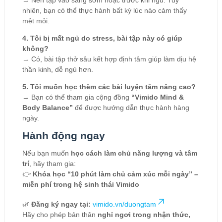
nhiên, bạn có thể thực hành bất kỳ lúc nào cảm thấy
mệt mỏi.
4. Tôi bị mất ngủ do stress, bài tập này có giúp
không?
→ Có, bài tập thở sâu kết hợp định tâm giúp làm dịu hệ
thần kinh, dễ ngủ hơn.
5. Tôi muốn học thêm các bài luyện tâm nâng cao?
→ Bạn có thể tham gia cộng đồng
“Vimido Mind &
Body Balance”
để được hướng dẫn thực hành hàng
ngày.
Hành động ngay
Nếu bạn muốn
học cách làm chủ năng lượng và tâm
trí
, hãy tham gia:
👉
Khóa học “10 phút làm chủ cảm xúc mỗi ngày” –
miễn phí trong hệ sinh thái Vimido
🌿
Đăng ký ngay tại:
vimido.vn/duongtam
Hãy cho phép bản thân
nghỉ ngơi trong nhận thức,