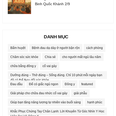
Binh Quốc Khánh 2/9
DANH MỤC
Bấm huyệt
Bệnh đau dạ dày ở người bận rộn
cách phòng
Chăm sóc sức khỏe
Chia sẻ
cho người mất ngủ lâu năm
chữa bằng đông y
cổ vai gáy
Dưỡng đúng – Thở đúng – Sống đúng. Chỉ 10 phút mỗi ngày bạn
đã có thể thay đổi sức khỏe.
Đau đầu
Để có giấc ngủ ngon
Đông y
featured
Giải pháp cho chữa đau nhức cổ vai gáy
giải phẫu
Giúp bạn tăng năng lượng tự nhiên vào buổi sáng
hạnh phúc
Khắc Phục Chứng Tay Chân Lạnh: Lời Khuyên Từ Góc Nhìn Y Học