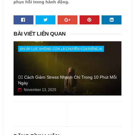
phục hồi trong hành động.
BÀI VIẾT LIÊN QUAN
KHI ÁP LỰC KHÔNG CÒN LÀ CHUYỆN CỦA RIÊNG AI
🧘‍♀️ Cách Giảm Stress Nhanh Chỉ Trong 10 Phút Mỗi
Ngày
November 13, 2025