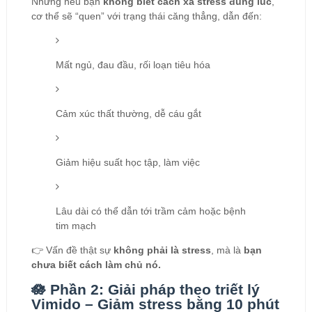
Nhưng nếu bạn
không biết cách xả stress đúng lúc
,
cơ thể sẽ “quen” với trạng thái căng thẳng, dẫn đến:
Mất ngủ, đau đầu, rối loạn tiêu hóa
Cảm xúc thất thường, dễ cáu gắt
Giảm hiệu suất học tập, làm việc
Lâu dài có thể dẫn tới trầm cảm hoặc bệnh
tim mạch
👉 Vấn đề thật sự
không phải là stress
, mà là
bạn
chưa biết cách làm chủ nó.
🪷 Phần 2: Giải pháp theo triết lý
Vimido – Giảm stress bằng 10 phút