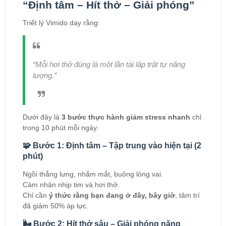
“Định tâm – Hít thở – Giải phóng”
Triết lý Vimido dạy rằng:
“Mỗi hơi thở đúng là một lần tái lập trật tự năng
lượng.”
Dưới đây là
3 bước thực hành giảm stress nhanh
chỉ
trong 10 phút mỗi ngày:
🧩 Bước 1: Định tâm – Tập trung vào hiện tại (2
phút)
Ngồi thẳng lưng, nhắm mắt, buông lỏng vai.
Cảm nhận nhịp tim và hơi thở.
Chỉ cần
ý thức rằng bạn đang ở đây, bây giờ
, tâm trí
đã giảm 50% áp lực.
🌬️ Bước 2: Hít thở sâu – Giải phóng năng