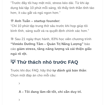
“Trước đây tôi hay mệt mỏi, stress kéo dài. Từ khi áp
dụng bài tập 10 phút mỗi sáng, tôi thấy tinh thần tỉnh táo
hơn, ít cáu gắt và ngủ ngon hơn.”
💬
Anh Tuấn – startup founder:
“Chỉ 10 phút tập trung thở sâu trước khi họp giúp tôi
bình tĩnh, sáng suốt và ra quyết định chính xác hơn.”
🎯 Sau 21 ngày thực hành, 83% học viên chương trình
“Vimido Dưỡng Tâm – Quản Trị Năng Lượng”
báo
cáo
giảm stress, tăng năng lượng và cải thiện giấc
ngủ rõ rệt.
💡 Thử thách nhỏ trước FAQ
Trước khi đọc FAQ, hãy thử
tự đánh giá bản thân
:
Chọn một đáp án cho mỗi câu:
A – Tôi đang làm rất tốt, chỉ cần duy trì.