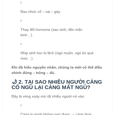
Đau nhức cổ – vai – gáy.
Thay đổi hormone (sau sinh, tiền mãn
kinh…).
Nhịp sinh học bị lệch (ngủ muộn, ngủ bù quá
mức…).
Khi đã hiểu nguyên nhân, chúng ta mới có thể điều
chỉnh đúng – trúng – đủ.
🌙 2. TẠI SAO NHIỀU NGƯỜI CÀNG
CỐ NGỦ LẠI CÀNG MẤT NGỦ?
Đây là vòng xoáy mà rất nhiều người rơi vào:
Càng lo mình không ngủ được → càng thức