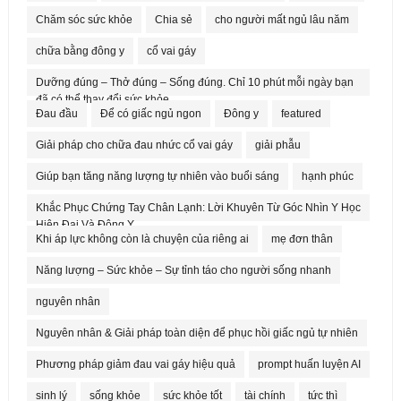
Chăm sóc sức khỏe
Chia sẻ
cho người mất ngủ lâu năm
chữa bằng đông y
cổ vai gáy
Dưỡng đúng – Thở đúng – Sống đúng. Chỉ 10 phút mỗi ngày bạn
đã có thể thay đổi sức khỏe.
Đau đầu
Để có giấc ngủ ngon
Đông y
featured
Giải pháp cho chữa đau nhức cổ vai gáy
giải phẫu
Giúp bạn tăng năng lượng tự nhiên vào buổi sáng
hạnh phúc
Khắc Phục Chứng Tay Chân Lạnh: Lời Khuyên Từ Góc Nhìn Y Học
Hiện Đại Và Đông Y
Khi áp lực không còn là chuyện của riêng ai
mẹ đơn thân
Năng lượng – Sức khỏe – Sự tỉnh táo cho người sống nhanh
nguyên nhân
Nguyên nhân & Giải pháp toàn diện để phục hồi giấc ngủ tự nhiên
Phương pháp giảm đau vai gáy hiệu quả
prompt huấn luyện AI
sinh lý
sống khỏe
sức khỏe tốt
tài chính
tức thì