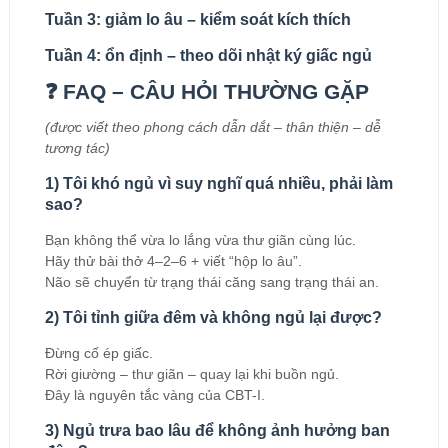
Tuần 3:
giảm lo âu – kiểm soát kích thích
Tuần 4:
ổn định – theo dõi nhật ký giấc ngủ
❓ FAQ – CÂU HỎI THƯỜNG GẶP
(được viết theo phong cách dẫn dắt – thân thiện – dễ
tương tác)
1) Tôi khó ngủ vì suy nghĩ quá nhiều, phải làm
sao?
Bạn không thể vừa lo lắng vừa thư giãn cùng lúc.
Hãy thử bài thở 4–2–6 + viết “hộp lo âu”.
Não sẽ chuyển từ trạng thái căng sang trạng thái an.
2) Tôi tỉnh giữa đêm và không ngủ lại được?
Đừng cố ép giấc.
Rời giường – thư giãn – quay lại khi buồn ngủ.
Đây là nguyên tắc vàng của CBT-I.
3) Ngủ trưa bao lâu để không ảnh hưởng ban