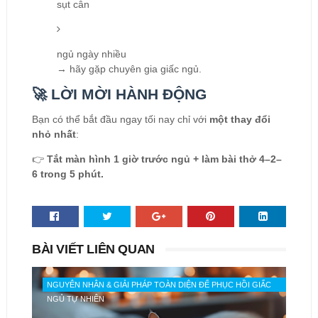
sụt cân
ngủ ngày nhiều
→ hãy gặp chuyên gia giấc ngủ.
🚀 LỜI MỜI HÀNH ĐỘNG
Bạn có thể bắt đầu ngay tối nay chỉ với
một thay đổi
nhỏ nhất
:
👉
Tắt màn hình 1 giờ trước ngủ + làm bài thở 4–2–
6 trong 5 phút.
BÀI VIẾT LIÊN QUAN
NGUYÊN NHÂN & GIẢI PHÁP TOÀN DIỆN ĐỂ PHỤC HỒI GIẤC
NGỦ TỰ NHIÊN