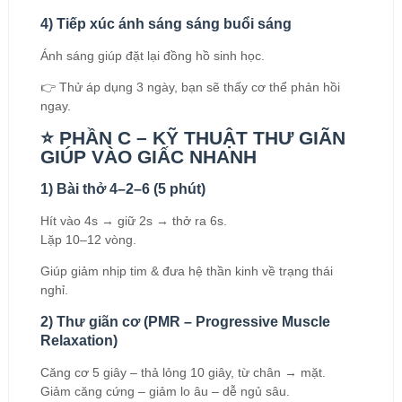
4) Tiếp xúc ánh sáng sáng buổi sáng
Ánh sáng giúp đặt lại đồng hồ sinh học.
👉 Thử áp dụng 3 ngày, bạn sẽ thấy cơ thể phản hồi
ngay.
⭐ PHẦN C – KỸ THUẬT THƯ GIÃN
GIÚP VÀO GIẤC NHANH
1) Bài thở 4–2–6 (5 phút)
Hít vào 4s → giữ 2s → thở ra 6s.
Lặp 10–12 vòng.
Giúp giảm nhịp tim & đưa hệ thần kinh về trạng thái
nghỉ.
2) Thư giãn cơ (PMR – Progressive Muscle
Relaxation)
Căng cơ 5 giây – thả lỏng 10 giây, từ chân → mặt.
Giảm căng cứng – giảm lo âu – dễ ngủ sâu.