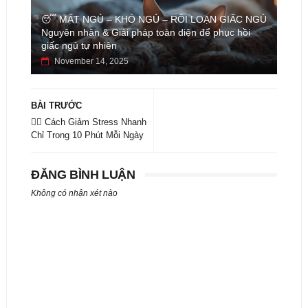
😴 MẤT NGỦ – KHÓ NGỦ – RỐI LOẠN GIẤC NGỦ
Nguyên nhân & Giải pháp toàn diện để phục hồi
giấc ngủ tự nhiên
November 14, 2025
BÀI TRƯỚC
🧘‍♀️ Cách Giảm Stress Nhanh
Chỉ Trong 10 Phút Mỗi Ngày
ĐĂNG BÌNH LUẬN
Không có nhận xét nào