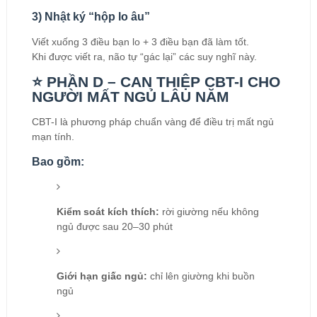
3) Nhật ký “hộp lo âu”
Viết xuống 3 điều bạn lo + 3 điều bạn đã làm tốt.
Khi được viết ra, não tự “gác lại” các suy nghĩ này.
⭐ PHẦN D – CAN THIỆP CBT-I CHO
NGƯỜI MẤT NGỦ LÂU NĂM
CBT-I là phương pháp chuẩn vàng để điều trị mất ngủ
mạn tính.
Bao gồm:
Kiểm soát kích thích:
rời giường nếu không
ngủ được sau 20–30 phút
Giới hạn giấc ngủ:
chỉ lên giường khi buồn
ngủ