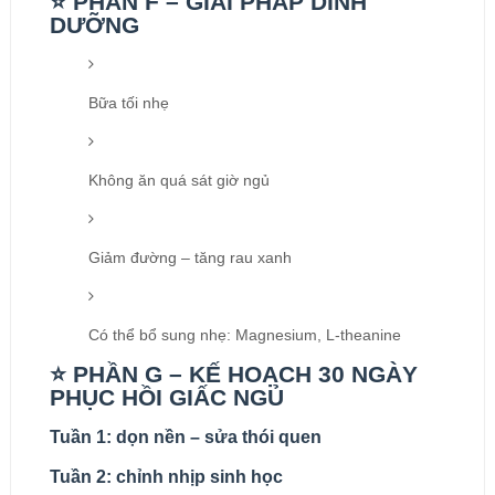
⭐ PHẦN F – GIẢI PHÁP DINH
DƯỠNG
Bữa tối nhẹ
Không ăn quá sát giờ ngủ
Giảm đường – tăng rau xanh
Có thể bổ sung nhẹ: Magnesium, L-theanine
⭐ PHẦN G – KẾ HOẠCH 30 NGÀY
PHỤC HỒI GIẤC NGỦ
Tuần 1:
dọn nền – sửa thói quen
Tuần 2:
chỉnh nhịp sinh học