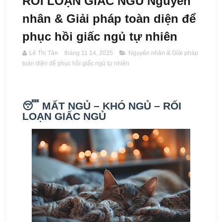
RỐI LOẠN GIẤC NGỦ Nguyên
nhân & Giải pháp toàn diện để
phục hồi giấc ngủ tự nhiên
Lê Thị Tân
tháng 11 14, 2025
Nguyên nhân & Giải pháp
toàn diện để phục hồi giấc ngủ tự nhiên
😴 MẤT NGỦ – KHÓ NGỦ – RỐI
LOẠN GIẤC NGỦ