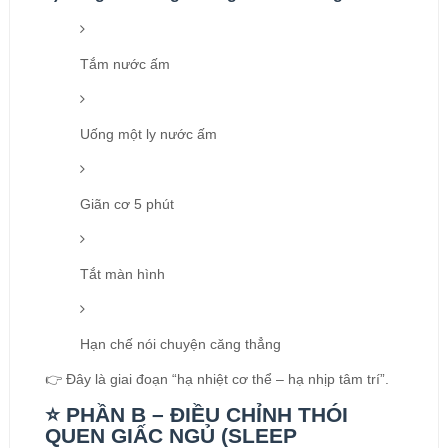
Tắm nước ấm
Uống một ly nước ấm
Giãn cơ 5 phút
Tắt màn hình
Hạn chế nói chuyện căng thẳng
👉 Đây là giai đoạn “hạ nhiệt cơ thể – hạ nhịp tâm trí”.
⭐ PHẦN B – ĐIỀU CHỈNH THÓI
QUEN GIẤC NGỦ (SLEEP