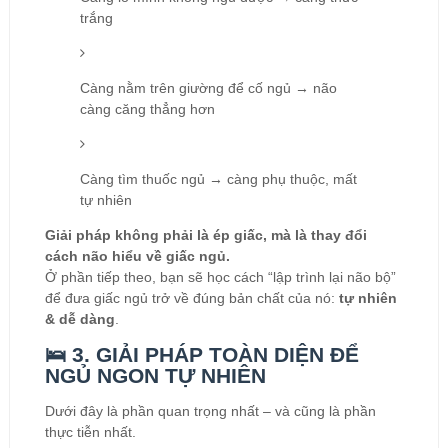
trắng
Càng nằm trên giường để cố ngủ → não
càng căng thẳng hơn
Càng tìm thuốc ngủ → càng phụ thuộc, mất
tự nhiên
Giải pháp không phải là ép giấc, mà là thay đổi
cách não hiểu về giấc ngủ.
Ở phần tiếp theo, bạn sẽ học cách “lập trình lại não bộ”
để đưa giấc ngủ trở về đúng bản chất của nó:
tự nhiên
& dễ dàng
.
🛌 3. GIẢI PHÁP TOÀN DIỆN ĐỂ
NGỦ NGON TỰ NHIÊN
Dưới đây là phần quan trọng nhất – và cũng là phần
thực tiễn nhất.