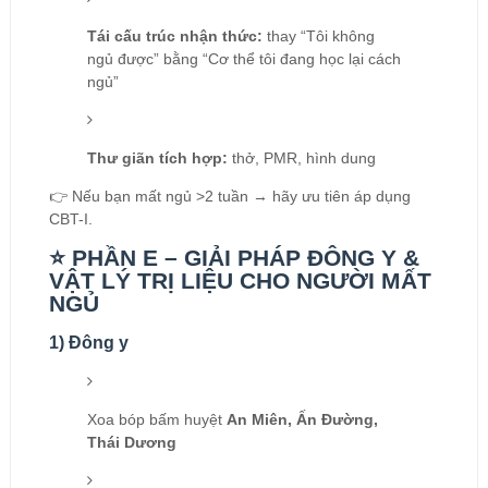
Tái cấu trúc nhận thức:
thay “Tôi không
ngủ được” bằng “Cơ thể tôi đang học lại cách
ngủ”
Thư giãn tích hợp:
thở, PMR, hình dung
👉 Nếu bạn mất ngủ >2 tuần → hãy ưu tiên áp dụng
CBT-I.
⭐ PHẦN E – GIẢI PHÁP ĐÔNG Y &
VẬT LÝ TRỊ LIỆU CHO NGƯỜI MẤT
NGỦ
1) Đông y
Xoa bóp bấm huyệt
An Miên, Ấn Đường,
Thái Dương