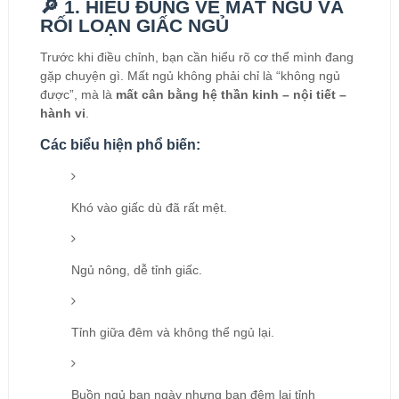
🔎 1. HIỂU ĐÚNG VỀ MẤT NGỦ VÀ
RỐI LOẠN GIẤC NGỦ
Trước khi điều chỉnh, bạn cần hiểu rõ cơ thể mình đang
gặp chuyện gì. Mất ngủ không phải chỉ là “không ngủ
được”, mà là
mất cân bằng hệ thần kinh – nội tiết –
hành vi
.
Các biểu hiện phổ biến:
Khó vào giấc dù đã rất mệt.
Ngủ nông, dễ tỉnh giấc.
Tỉnh giữa đêm và không thể ngủ lại.
Buồn ngủ ban ngày nhưng ban đêm lại tỉnh