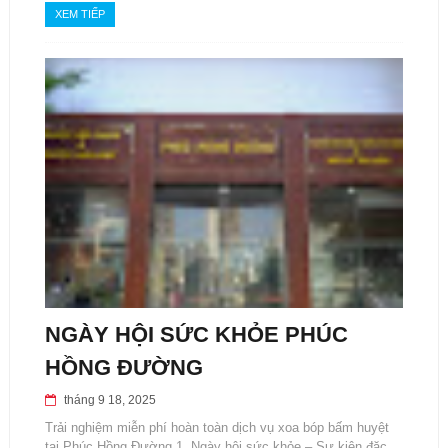
XEM TIẾP
NGÀY HỘI SỨC KHỎE PHÚC
HỒNG ĐƯỜNG
tháng 9 18, 2025
Trải nghiệm miễn phí hoàn toàn dịch vụ xoa bóp bấm huyệt
tại Phúc Hồng Đường 1. Ngày hội sức khỏe – Sự kiện đặc