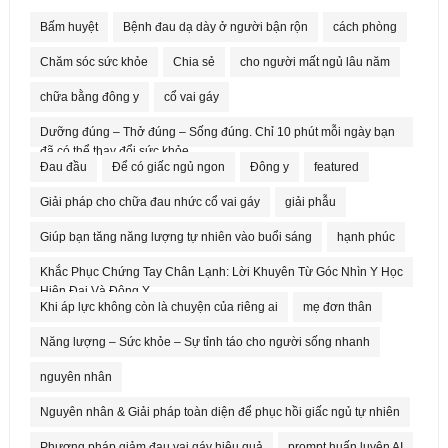
Bấm huyệt
Bệnh đau dạ dày ở người bận rộn
cách phòng
Chăm sóc sức khỏe
Chia sẻ
cho người mất ngủ lâu năm
chữa bằng đông y
cổ vai gáy
Dưỡng đúng – Thở đúng – Sống đúng. Chỉ 10 phút mỗi ngày bạn
đã có thể thay đổi sức khỏe.
Đau đầu
Để có giấc ngủ ngon
Đông y
featured
Giải pháp cho chữa đau nhức cổ vai gáy
giải phẫu
Giúp bạn tăng năng lượng tự nhiên vào buổi sáng
hạnh phúc
Khắc Phục Chứng Tay Chân Lạnh: Lời Khuyên Từ Góc Nhìn Y Học
Hiện Đại Và Đông Y
Khi áp lực không còn là chuyện của riêng ai
mẹ đơn thân
Năng lượng – Sức khỏe – Sự tỉnh táo cho người sống nhanh
nguyên nhân
Nguyên nhân & Giải pháp toàn diện để phục hồi giấc ngủ tự nhiên
Phương pháp giảm đau vai gáy hiệu quả
prompt huấn luyện AI